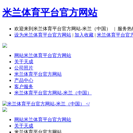
米兰体育平台官方网站
欢迎来到米兰体育平台官方网站-米兰（中国） | 服务热
设为米兰体育平台官方网站
|
加入收藏
|
米兰体育平台官
网站米兰体育平台官方网站
关于天成
公司照片
米兰体育平台官方网站
产品中心
客户服务
米兰体育平台官方网站-米兰（中国）
网站米兰体育平台官方网站
关于天成
米兰体育平台官方网站