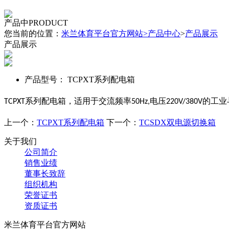
产品中
PRODUCT
您当前的位置：
米兰体育平台官方网站>
产品中心
>
产品展示
产品展示
产品型号：
TCPXT系列配电箱
系列配电箱，适用于交流频率
电压
的工业
TCPXT
50Hz,
220V/380V
上一个：
TCPXT系列配电箱
下一个：
TCSDX双电源切换箱
关于我们
公司简介
销售业绩
董事长致辞
组织机构
荣誉证书
资质证书
米兰体育平台官方网站