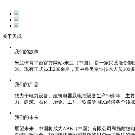
关于天成
我们的故事
米兰体育平台官方网站-米兰（中国） 是一家民营股份制
米。现有正式员工280余名，其中各类专业技术人员100
我们的产品
致力于电力设备、建筑电器及电控设备生产20余年，主
力、建筑、石化、冶金、工厂、铁路等国民经济各个领域
我们的未来
展望未来，中国将成为ABB（中国）有限公司和施耐德电
真情回报社会。我们热切地盼望尊敬的用户一如既往的给