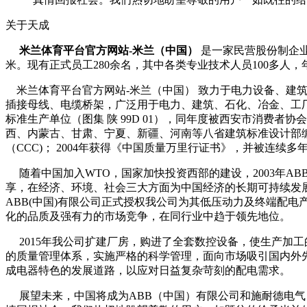
关于天成
米兰体育平台官方网站-米兰（中国）
是一家民营股份制企业
米。现有正式员工280余名，其中各类专业技术人员100多人
米兰体育平台官方网站-米兰（中国） 致力于电力设备、建
插接母线、电缆桥架，广泛用于电力、建筑、石化、冶金、工厂
标准生产单位（图集 陕 99D 01），同年度被西安市消费者协
西、内蒙古、甘肃、宁夏、新疆、河南等八省建筑标准设计部编
（CCC)； 2004年获得《中国质量万里行证书》，并被连续
随着中国加入WTO，国家加快投资西部的建设，2003年A
享，在经济、环境、社会三大方面为中国经济的长期可持续发展做
ABB(中国)有限公司正式授权我公司为其低压动力及终端配
化的品质及强有力的市场竞争，在同行业中趋于领先地位。
2015年我公司扩建厂房，购进了全套数控设备，使生产加工
的质量管理体系，实施严格的科学管理，面向市场吸引国内外先
成电器特色的发展道路，以应对日益复杂苛刻的配电需求。
展望未来，中国将成为ABB（中国）有限公司和施耐德电气（