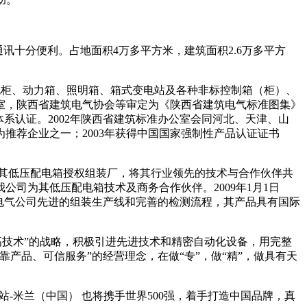
讯十分便利。占地面积4万多平方米，建筑面积2.6万多平方
电柜、动力箱、照明箱、箱式变电站及各种非标控制箱（柜）、
公室，陕西省建筑电气协会等审定为《陕西省建筑电气标准图集》
质量体系认证。2002年陕西省建筑标准办公室会同河北、天津、山
推荐企业之一；2003年获得中国国家强制性产品认证证书
为其低压配电箱授权组装厂，将其行业领先的技术与合作伙伴共
公司为其低压配电箱技术及商务合作伙伴。2009年1月1日
德电气公司先进的组装生产线和完善的检测流程，其产品具有国际
高技术”的战略，积极引进先进技术和精密自动化设备，用完整
产品、可信服务”的经营理念，在做“专”，做“精”，做具有天
米兰（中国） 也将携手世界500强，着手打造中国品牌，真