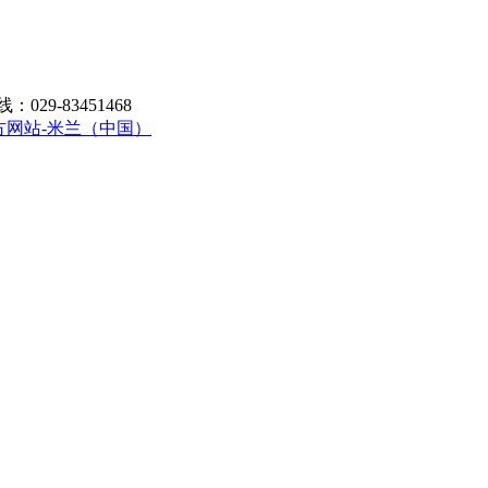
线：
029-83451468
方网站-米兰（中国）