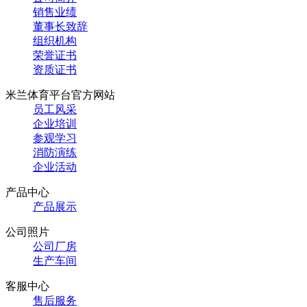
销售业绩
董事长致辞
组织机构
荣誉证书
资质证书
米兰体育平台官方网站
员工风采
企业培训
参观学习
消防演练
企业活动
产品中心
产品展示
公司照片
公司厂房
生产车间
客服中心
售后服务